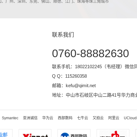
中山、广州、深圳、东莞、佛山、顺德、江门、珠海等珠三角城市
联系我们
0760-88882630
联系手机：18022102245（韦经理）微信
Q Q：
115260358
邮箱：
kefu@qimit.net
地址：中山市石岐区中山二路41号华力商业
Symantec
亚洲诚信
华为云
西部数码
七牛云
又拍云
阿里云
UCloud