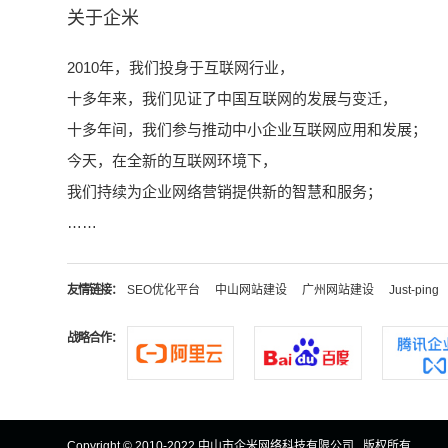
关于企米
2010年，我们投身于互联网行业，
十多年来，我们见证了中国互联网的发展与变迁，
十多年间，我们参与推动中小企业互联网应用和发展；
今天，在全新的互联网环境下，
我们持续为企业网络营销提供新的智慧和服务；
……
友情链接：
SEO优化平台
中山网站建设
广州网站建设
Just-ping
战略合作：
Copyright © 2010-2022 中山市企米网络科技有限公司 版权所有