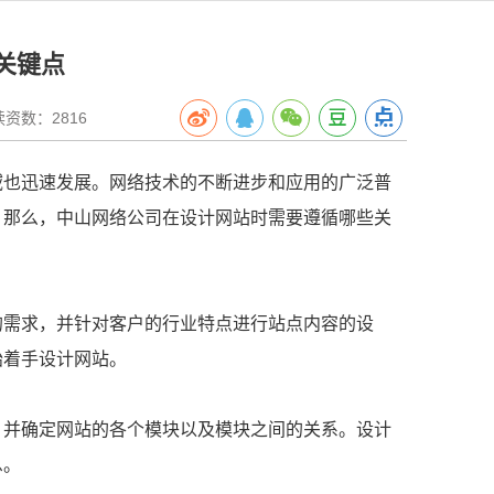
关键点
数：2816
域也迅速发展。网络技术的不断进步和应用的广泛普
。那么，中山网络公司在设计网站时需要遵循哪些关
的需求，并针对客户的行业特点进行站点内容的设
始着手设计网站。
，并确定网站的各个模块以及模块之间的关系。设计
息。