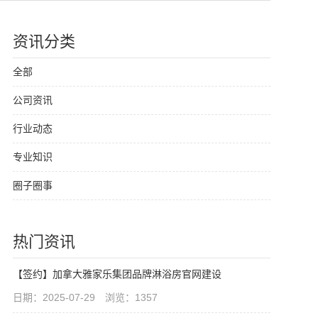
资讯分类
全部
公司资讯
行业动态
专业知识
圈子圈事
热门资讯
【签约】加拿大雅家乐集团品牌淋浴房官网建设
日期：2025-07-29 浏览：1357