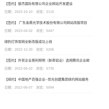
【签约】振杰国际有限公司企业网站开发建设
日期：2023-10-10 浏览：2115
【签约】 广东金鼎光学技术股份有限公司网站改版项目
日期：2023-04-02 浏览：5447
绿豹灯饰官网全新改版成功上线
日期：2022-12-30 浏览：5206
【签约】外贸企业熹利照明（新奇铝业）选用腾讯企业邮
日期：2022-06-22 浏览：5735
【续约】中国地产百强企业--世光创建集团续约网站服务
日期：2022-06-07 浏览：5094