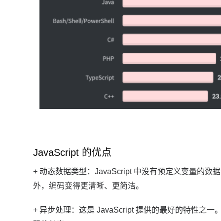
JavaScript 的优点
+ 动态数据类型：JavaScript 中没有预定义变量的数
外，编码变得更清晰、更简洁。
+ 异步处理：这是 JavaScript 提供的最好的特性之一