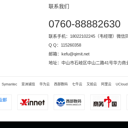
联系我们
0760-88882630
联系手机：18022102245（韦经理）微信
Q Q：
115260358
邮箱：
kefu@qimit.net
地址：中山市石岐区中山二路41号华力商业
Symantec
亚洲诚信
华为云
西部数码
七牛云
又拍云
阿里云
UCloud