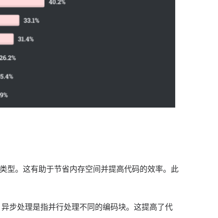
据类型。
这有助于节省内存空间并提高代码的效率。
此
。
异步处理是指并行处理不同的编码块。
这提高了代