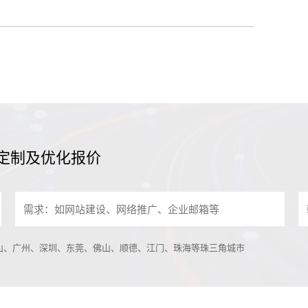
定制及优化报价
中山、广州、深圳、东莞、佛山、顺德、江门、珠海等珠三角城市