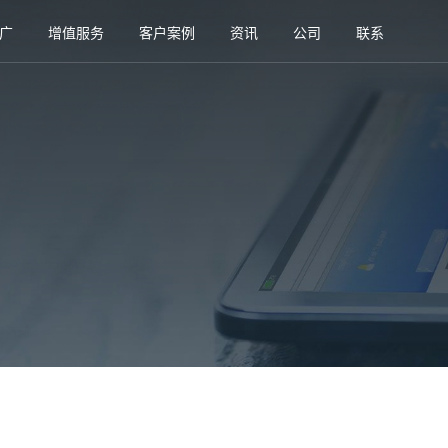
广
增值服务
客户案例
资讯
公司
联系