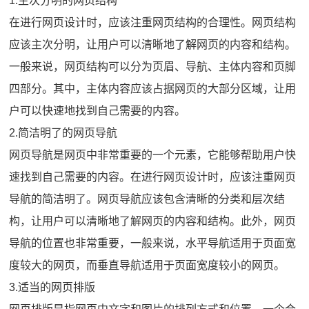
1.主次分明的网页结构
在进行网页设计时，应该注重网页结构的合理性。网页结构
应该主次分明，让用户可以清晰地了解网页的内容和结构。
一般来说，网页结构可以分为页眉、导航、主体内容和页脚
四部分。其中，主体内容应该占据网页的大部分区域，让用
户可以快速地找到自己需要的内容。
2.简洁明了的网页导航
网页导航是网页中非常重要的一个元素，它能够帮助用户快
速找到自己需要的内容。在进行网页设计时，应该注重网页
导航的简洁明了。网页导航应该包含清晰的分类和层次结
构，让用户可以清晰地了解网页的内容和结构。此外，网页
导航的位置也非常重要，一般来说，水平导航适用于页面宽
度较大的网页，而垂直导航适用于页面宽度较小的网页。
3.适当的网页排版