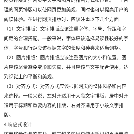
网页排版是指网页中文字和图片的排列方式和位置。一个合
理的网页排版可以使网页更加美观，同时也可以提高用户的
阅读体验。在进行网页排版时，应该注重以下几个方面：
（1）文字排版：文字排版应该注重字体、字号、行距和字
间距的合理搭配。一般来说，字体应该选择易读性较好的字
体，字号和行距应该根据文字的长度和种类来适当调整。
（2）图片排版：图片排版应该注重图片的大小和位置。图
片应该尽量避免变形和失真，并且应该与文字配合使用，达
到视觉上的平衡和美观。
（3）对齐方式：对齐方式应该根据网页的整体风格和内容
来选择。一般来说，左对齐适用于大段文字排版，居中对齐
适用于标题和重要内容的排版，右对齐适用于小段文字排
版。
4.响应式设计