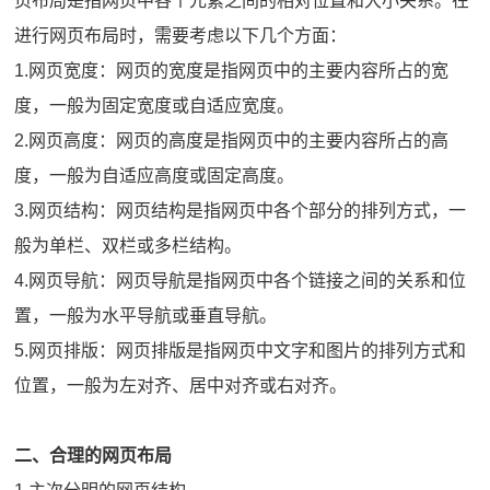
页布局是指网页中各个元素之间的相对位置和大小关系。在
进行网页布局时，需要考虑以下几个方面：
1.网页宽度：网页的宽度是指网页中的主要内容所占的宽
度，一般为固定宽度或自适应宽度。
2.网页高度：网页的高度是指网页中的主要内容所占的高
度，一般为自适应高度或固定高度。
3.网页结构：网页结构是指网页中各个部分的排列方式，一
般为单栏、双栏或多栏结构。
4.网页导航：网页导航是指网页中各个链接之间的关系和位
置，一般为水平导航或垂直导航。
5.网页排版：网页排版是指网页中文字和图片的排列方式和
位置，一般为左对齐、居中对齐或右对齐。
二、合理的网页布局