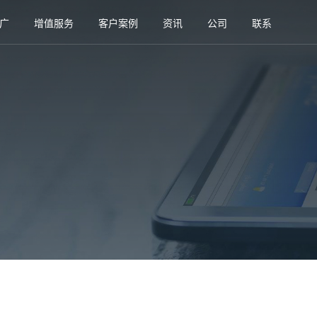
广
增值服务
客户案例
资讯
公司
联系