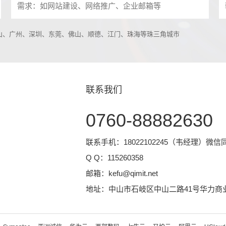
中山、广州、深圳、东莞、佛山、顺德、江门、珠海等珠三角城市
联系我们
0760-88882630
联系手机：18022102245（韦经理）微信
Q Q：
115260358
邮箱：
kefu@qimit.net
地址：中山市石岐区中山二路41号华力商业