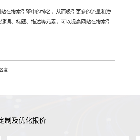
网站在搜索引擎中的排名，从而吸引更多的流量和潜
关键词、标题、描述等元素，可以提高网站在搜索引
名度
性
定制及优化报价