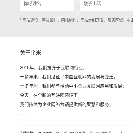
* 网站建设、网站设计、网站制作、网站定制开发，服务区域：
关于企米
2010年，我们投身于互联网行业，
十多年来，我们见证了中国互联网的发展与变迁，
十多年间，我们参与推动中小企业互联网应用和发展；
今天，在全新的互联网环境下，
我们持续为企业网络营销提供新的智慧和服务；
……