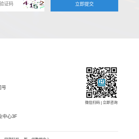
同号
微信扫码 | 立即咨询
中心3F