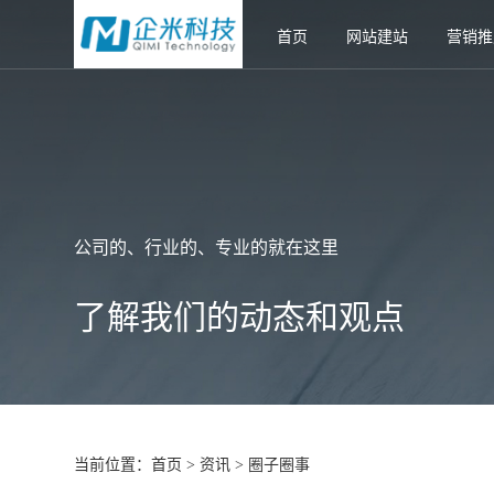
首页
网站建站
营销推
公司的、行业的、专业的就在这里
了解我们的动态和观点
当前位置：
首页
资讯
圈子圈事