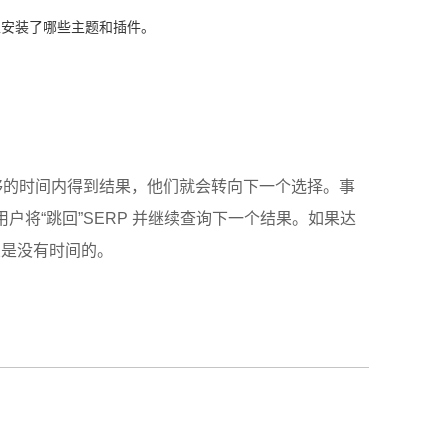
网站上安装了哪些主题和插件。
够的时间内得到结果，他们就会转向下一个选择。
事
的用户将“跳回”SERP 并继续查询下一个结果。
如果达
业是没有时间的。