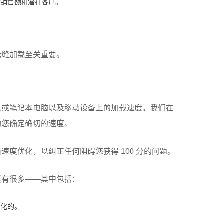
加销售额和潜在客户。
无缝加载至关重要。
机或笔记本电脑以及移动设备上的加载速度。
我们在
助您确定确切的速度。
度优化，以纠正任何阻碍您获得 100 分的问题。
素有很多——其中包括：
优化的。