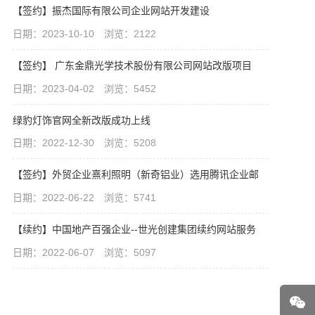
【签约】振杰国际有限公司企业网站开发建设
日期：2023-10-10 浏览：2122
【签约】 广东金鼎光学技术股份有限公司网站改版项目
日期：2023-04-02 浏览：5452
绿豹灯饰官网全新改版成功上线
日期：2022-12-30 浏览：5208
【签约】外贸企业熹利照明（新奇铝业）选用腾讯企业邮
日期：2022-06-22 浏览：5741
【续约】中国地产百强企业--世光创建集团续约网站服务
日期：2022-06-07 浏览：5097