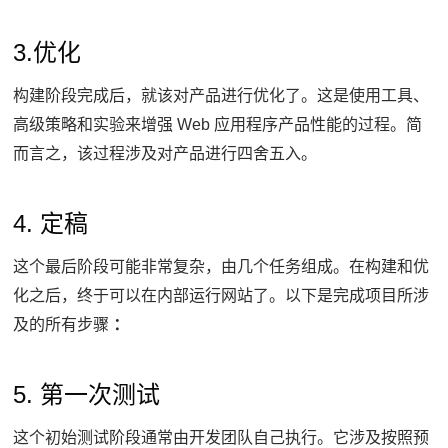
3.优化
构建阶段完成后，就该对产品进行优化了。
这是使用工具、
高级策略和实验来增强 Web 应用程序产品性能的过程。
简
而言之，该过程涉及对产品进行四舍五入。
4. 定稿
这个最后阶段可能非常复杂，由几个任务组成。
在构建和优
化之后，终于可以在内部运行网站了。
以下是完成项目所涉
及的所有步骤
：
5. 第一次测试
这个初始测试阶段通常由开发团队自己执行。
它涉及按照预