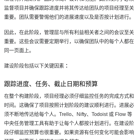
监督项目并确保跟踪进度并将其传达给团队的项目经理至关
重要。
团队需要警惕他们的进展速度以及是否按计划进行。
因此，在此阶段，管理层与所有利益相关者之间的会议至关
重要。
这些会议需要定期举行，以确保团队中的每个人都在
同一页面上。
建设阶段包括以下关键因素
：
跟踪进度、任务、截止日期和预算
在整个构建阶段，项目经理必须仔细监控任务的完成方式和
时间。
这确保了项目按照计划阶段的建议顺利进行。
进展必
须不断地传达给每个人。
Trello、Nifty、Todoist 或 Flow 等
中央任务管理工具有助于让每个人都按计划进行。
在建设阶
段仔细监控预算也很重要。
如果资源有任何变化可能会影响