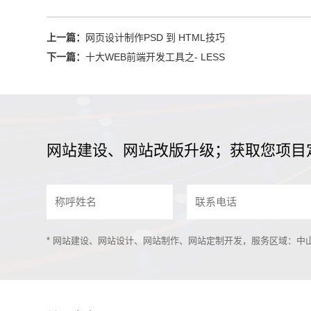
上一篇：
网页设计制作PSD 到 HTML技巧
下一篇：
十大WEB前端开发工具之- LESS
网站建设、网站改版升级；获取您项目
* 网站建设、网站设计、网站制作、网站定制开发，服务区域：