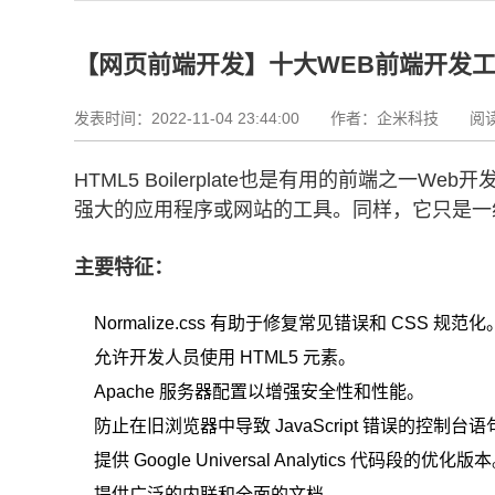
【网页前端开发】十大WEB前端开发工具之- H
发表时间：2022-11-04 23:44:00
作者：企米科技 阅读资
HTML5 Boilerplate也是有用的前端之一
Web开
强大的应用程序或网站的工具。
同样，它只是一
主要特征：
Normalize.css 有助于修复常见错误和 CSS 规范化
允许开发人员使用 HTML5 元素。
Apache 服务器配置以增强安全性和性能。
防止在旧浏览器中导致 JavaScript 错误的控制台语
提供 Google Universal Analytics 代码段的优化版
提供广泛的内联和全面的文档。