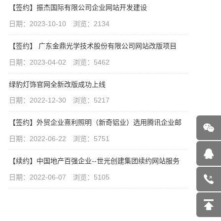
【签约】振杰国际有限公司企业网站开发建设
日期：2023-10-10 浏览：2134
【签约】 广东金鼎光学技术股份有限公司网站改版项目
日期：2023-04-02 浏览：5462
绿豹灯饰官网全新改版成功上线
日期：2022-12-30 浏览：5217
【签约】外贸企业熹利照明（新奇铝业）选用腾讯企业邮
日期：2022-06-22 浏览：5751
【续约】中国地产百强企业--世光创建集团续约网站服务
日期：2022-06-07 浏览：5105