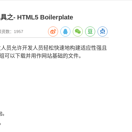
TML5 Boilerplate
数：1957
发人员
允许开发人员轻松快速地构建适应性强且
组可以下载并用作网站基础的文件。
。
句。
本。