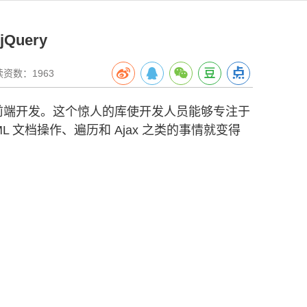
uery
数：1963
用于前端开发。
这个惊人的库使开发人员能够专注于
HTML 文档操作、遍历和 Ajax 之类的事情就变得