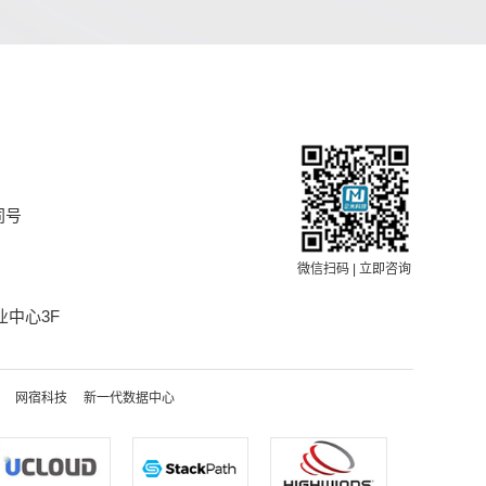
同号
微信扫码 | 立即咨询
中心3F
网宿科技
新一代数据中心