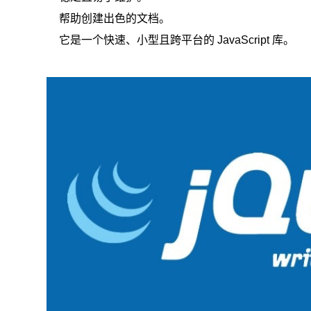
帮助创建出色的文档。
它是一个快速、小型且跨平台的 JavaScript 库。