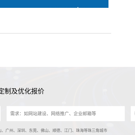
定制及优化报价
中山、广州、深圳、东莞、佛山、顺德、江门、珠海等珠三角城市