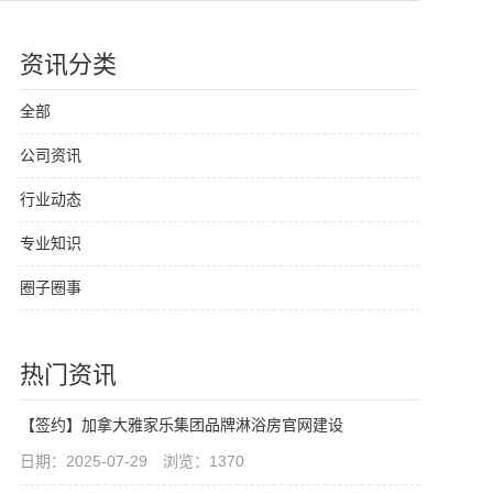
资讯分类
全部
公司资讯
行业动态
专业知识
圈子圈事
热门资讯
【签约】加拿大雅家乐集团品牌淋浴房官网建设
日期：2025-07-29 浏览：1370