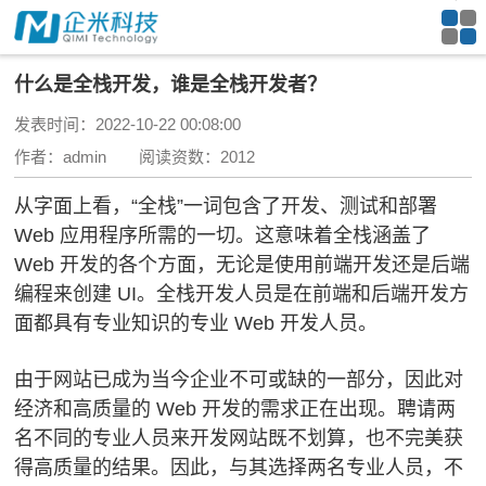
什么是全栈开发，谁是全栈开发者？
发表时间：2022-10-22 00:08:00
作者：admin 阅读资数：2012
从字面上看，“全栈”一词包含了开发、测试和部署
Web 应用程序所需的一切。
这意味着全栈涵盖了
Web 开发的各个方面，无论是使用前端开发还是后端
编程来创建 UI。
全栈开发人员是在前端和后端开发方
面都具有专业知识的专业 Web 开发人员。
由于网站已成为当今企业不可或缺的一部分，因此对
经济和高质量的 Web 开发的需求正在出现。
聘请两
名不同的专业人员来开发网站既不划算，也不完美获
得高质量的结果。
因此，与其选择两名专业人员，不