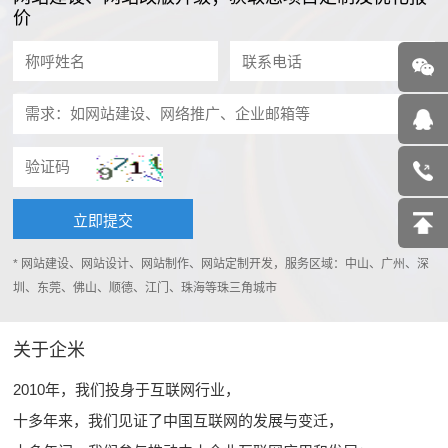
价
* 网站建设、网站设计、网站制作、网站定制开发，服务区域：中山、广州、深
圳、东莞、佛山、顺德、江门、珠海等珠三角城市
关于企米
2010年，我们投身于互联网行业，
十多年来，我们见证了中国互联网的发展与变迁，