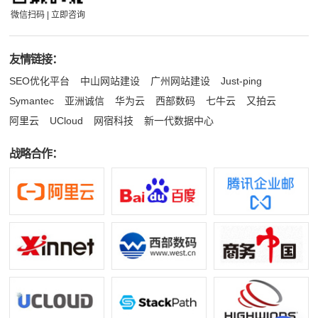
微信扫码 | 立即咨询
友情链接：
SEO优化平台
中山网站建设
广州网站建设
Just-ping
Symantec
亚洲诚信
华为云
西部数码
七牛云
又拍云
阿里云
UCloud
网宿科技
新一代数据中心
战略合作：